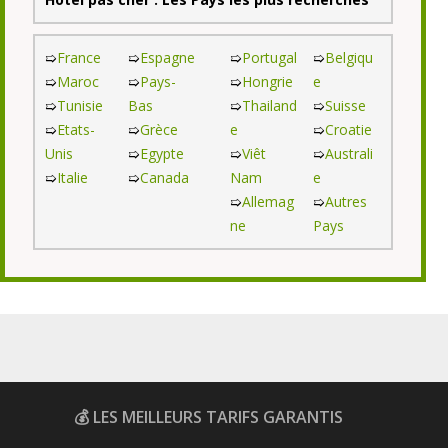
➯
France
➯
Espagne
➯
Portugal
➯
Belgiqu
➯
Maroc
➯
Pays-
➯
Hongrie
e
➯
Tunisie
Bas
➯
Thailand
➯
Suisse
➯
Etats-
➯
Grèce
e
➯
Croatie
Unis
➯
Egypte
➯
Viêt
➯
Australi
➯
Italie
➯
Canada
Nam
e
➯
Allemag
➯
Autres
ne
Pays
💰 LES MEILLEURS TARIFS GARANTIS