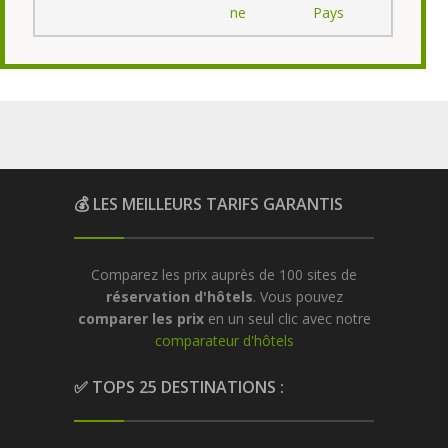
ne
Pays
💰 LES MEILLEURS TARIFS GARANTIS
Comparez les prix auprès de 100 sites de
réservation d'hôtels
. Vous pouvez
comparer les prix
en un seul clic avec notre
comparateur d'hôtels
✅ TOPS 25 DESTINATIONS :