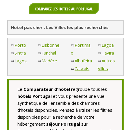
COMPAREZ LES HÔTELS AU PORTUGAL
Hotel pas cher : Les Villes les plus recherchés
➯
Porto
➯
Lisbonne
➯
Portimã
➯
Lagoa
➯
Sintra
➯
Funchal
o
➯
Tavira
➯
Lagos
➯
Madère
➯
Albufeira
➯
Autres
➯
Cascais
Villes
Le
Comparateur d'hôtel
regroupe tous les
hôtels Portugal
et vous présente une vue
synthétique de l'ensemble des chambres
d'hotels disponibles. Pensez à utiliser les filtres
disponibles pour la recherche de votre
hébergement
séjour Portugal
sur