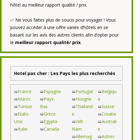
hôtel au meilleur rapport qualité / prix.
✅ Ne vous faites plus de soucis pour voyager ! Vous
pouvez accéder à une offre variée d’hôtels en se
basant sur les avis des autres clients afin d’opter pour
le
meilleur rapport qualité/ prix
.
Hotel pas cher : Les Pays les plus recherchés
➯
France
➯
Espagne
➯
Portugal
➯
Belgiqu
➯
Maroc
➯
Pays-
➯
Hongrie
e
➯
Tunisie
Bas
➯
Thailand
➯
Suisse
➯
Etats-
➯
Grèce
e
➯
Croatie
Unis
➯
Egypte
➯
Viêt
➯
Australi
➯
Italie
➯
Canada
Nam
e
➯
Allemag
➯
Autres