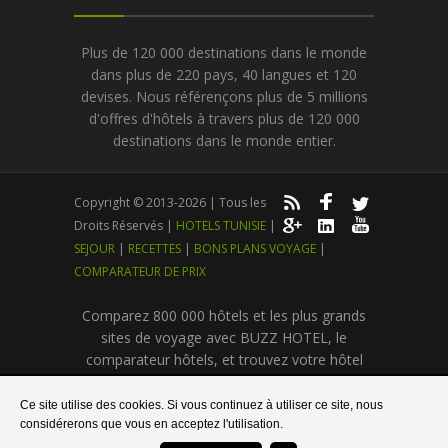
Plus de 120 000 destinations dans le monde
dans plus de 220 pays, 40 langues et 120
devises. Nous référençons plus de 5 millions
d'offres d'hôtels à travers plus de 120 000
destinations dans le monde entier.
Copyright © 2013-2026 | Tous les
Droits Réservés |
HOTELS TUNISIE
|
SEJOUR
|
RECETTES
|
BONS PLANS VOYAGE
|
COMPARATEUR DE PRIX
Comparez 800 000 hôtels et les plus grands
sites de voyage avec BUZZ HOTEL, le
comparateur hôtels, et trouvez votre hôtel
pas cher au meilleur prix
Ce site utilise des cookies. Si vous continuez à utiliser ce site, nous
considérerons que vous en acceptez l'utilisation.